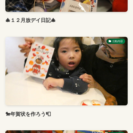
🎄１２月放デイ日記🎄
活動内容
🐎年賀状を作ろう📮