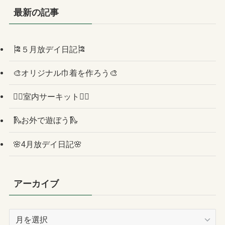
最新の記事
🎏５月放デイ日記🎏
🎨オリジナル巾着を作ろう🎨
🏳️‍🌈室内サーキット🏳️‍🌈
🛝お外で遊ぼう🛝
🌸4月放デイ日記🌸
アーカイブ
ア