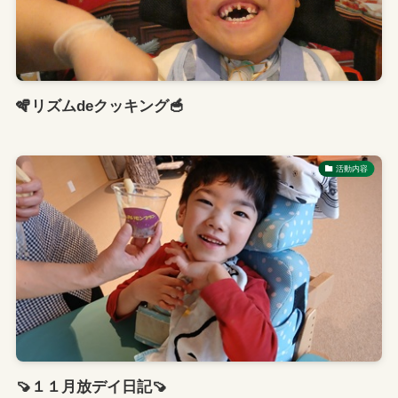
🪇リズムdeクッキング🥣
活動内容
🍠１１月放デイ日記🍠