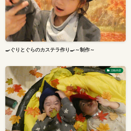
🍳ぐりとぐらのカステラ作り🍳～制作～
活動内容