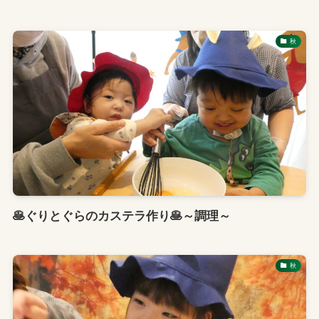
秋
🥞ぐりとぐらのカステラ作り🥞～調理～
秋