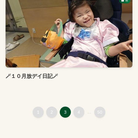
秋
🪄１０月放デイ日記🪄
1
2
3
4
...
50