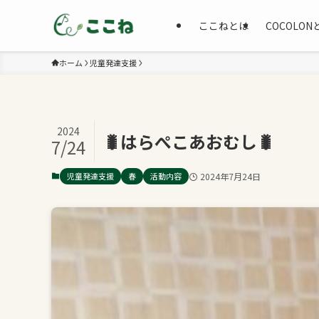
ここねとは
COCOLON
ホーム
児童発達支援
2024
🐛はらぺこあおむし🐛
7/24
児童発達支援
春
活動内容
2024年7月24日