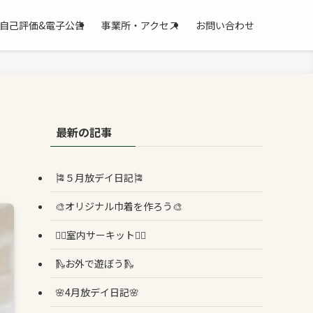
自己評価&電子公告
事業所・アクセス
お問い合わせ
最新の記事
🎏５月放デイ日記🎏
🎨オリジナル巾着を作ろう🎨
🏳️‍🌈室内サーキット🏳️‍🌈
🛝お外で遊ぼう🛝
🌸4月放デイ日記🌸