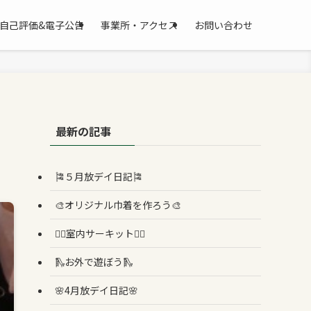
自己評価&電子公告
事業所・アクセス
お問い合わせ
最新の記事
🎏５月放デイ日記🎏
🎨オリジナル巾着を作ろう🎨
🏳️‍🌈室内サーキット🏳️‍🌈
🛝お外で遊ぼう🛝
🌸4月放デイ日記🌸